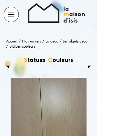
Accueil
/
Nos univers
/
La déco
/
Les objets déco
/
Statues couleurs
S
tatues
C
ouleurs