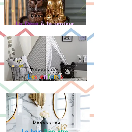
D é c o u
v r e z
La Déco
& la senteur
D é c o u v r
e z
L
e
s
e
n
f
a
n
t
s
D é c o u v r e z
Le bain
Bien être