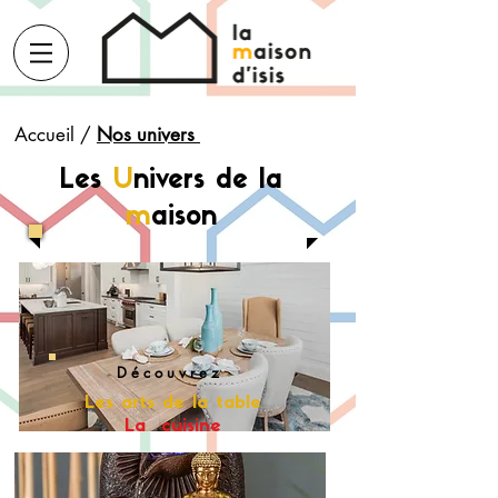
Accueil
/
Nos univers
Les
U
nivers de la
m
aison
D é c o u v r e z
Les arts de la table
La cuisine