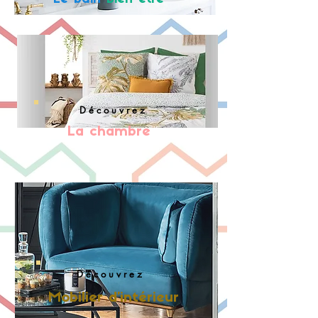
D é c o u v r e z
La chambre
D é c o u v r
e z
Mobilier d'intérieur