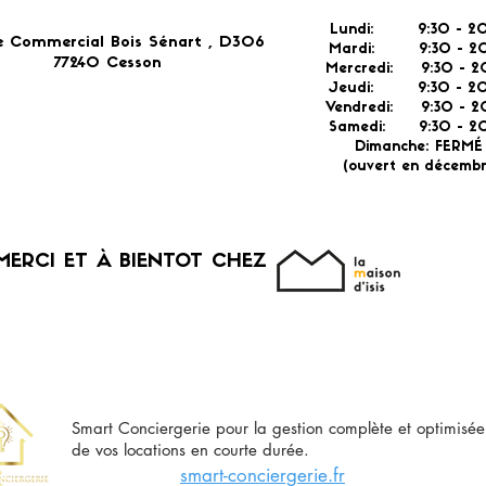
Lundi: 9:30 - 20
e Commercial Bois Sénart , D306
Mardi: 9:30 - 20
77240 Cesson​
Mercredi: 9:30 - 2
Jeudi: 9:30 -
2
Vendredi: 9:30 - 2
Samedi: 9:30 - 20
Dimanche: FERM
(ouvert en décembr
MERCI ET À BIENTOT CHEZ
Smart Conciergerie pour la gestion complète et optimisée
de vos locations en courte durée.
smart-conciergerie.fr