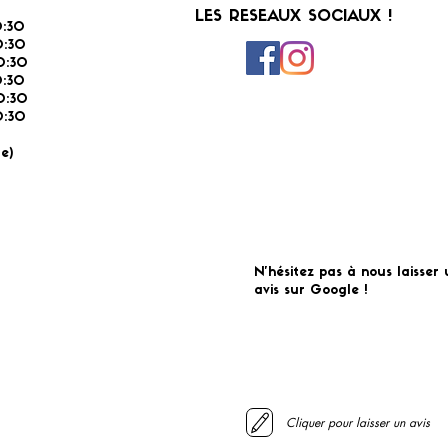
LES RESEAUX SOCIAUX !
:30
:30
0:30
0:30
0:30
:30
É
e)
N'hésitez pas à nous laisser 
avis sur Google !
Cliquer pour laisser un avis