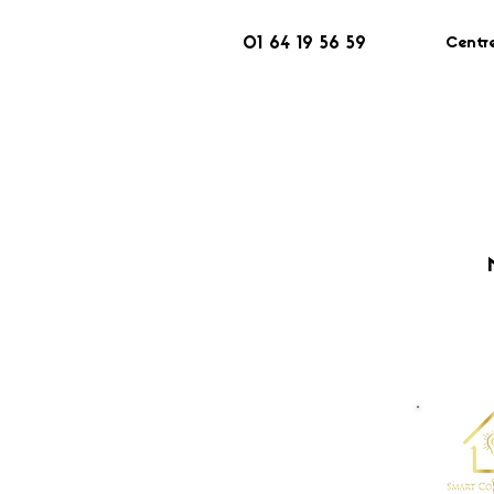
Centr
01 64 19 56 59
​