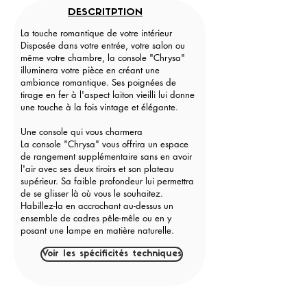
DESCRITPTION
La touche romantique de votre intérieur
Disposée dans votre entrée, votre salon ou
même votre chambre, la console "Chrysa"
illuminera votre pièce en créant une
ambiance romantique. Ses poignées de
tirage en fer à l'aspect laiton vieilli lui donne
une touche à la fois vintage et élégante.
Une console qui vous charmera
La console "Chrysa" vous offrira un espace
de rangement supplémentaire sans en avoir
l'air avec ses deux tiroirs et son plateau
supérieur. Sa faible profondeur lui permettra
de se glisser là où vous le souhaitez.
Habillez-la en accrochant au-dessus un
ensemble de cadres pêle-mêle ou en y
posant une lampe en matière naturelle.
Voir les spécificités techniques