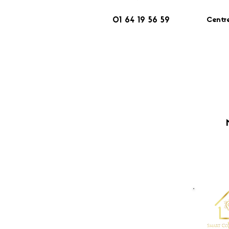
Centr
01 64 19 56 59
​