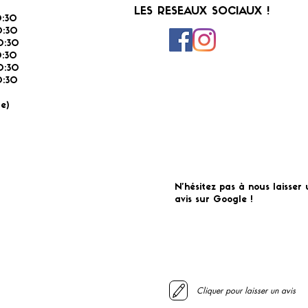
LES RESEAUX SOCIAUX !
:30
:30
0:30
0:30
0:30
:30
É
e)
N'hésitez pas à nous laisser 
avis sur Google !
Cliquer pour laisser un avis