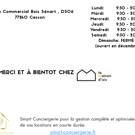
Lundi: 9:30 - 20
e Commercial Bois Sénart , D306
Mardi: 9:30 - 20
77240 Cesson​
Mercredi: 9:30 - 2
Jeudi: 9:30 -
2
Vendredi: 9:30 - 2
Samedi: 9:30 - 20
Dimanche: FERM
(ouvert en décembr
MERCI ET À BIENTOT CHEZ
Smart Conciergerie pour la gestion complète et optimisée
de vos locations en courte durée.
smart-conciergerie.fr