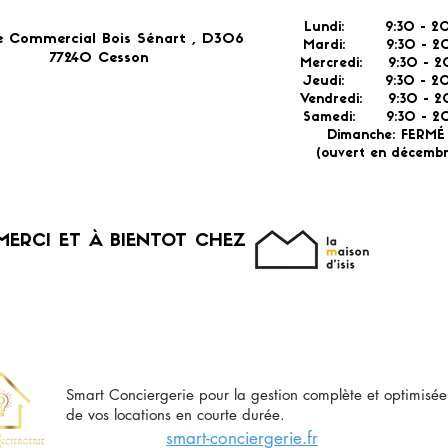
Lundi: 9:30 - 20
e Commercial Bois Sénart , D306
Mardi: 9:30 - 20
77240 Cesson​
Mercredi: 9:30 - 2
Jeudi: 9:30 -
2
Vendredi: 9:30 - 2
Samedi: 9:30 - 20
Dimanche: FERM
(ouvert en décembr
MERCI ET À BIENTOT CHEZ
Smart Conciergerie pour la gestion complète et optimisée
de vos locations en courte durée.
smart-conciergerie.fr