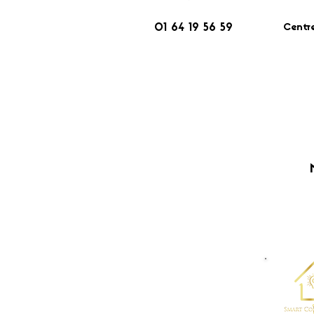
Centr
01 64 19 56 59
​