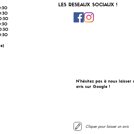
LES RESEAUX SOCIAUX !
:30
:30
0:30
0:30
0:30
:30
É
e)
N'hésitez pas à nous laisser 
avis sur Google !
Cliquer pour laisser un avis