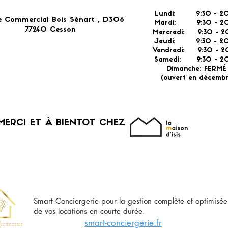
Lundi: 9:30 - 20
e Commercial Bois Sénart , D306
Mardi: 9:30 - 20
77240 Cesson​
Mercredi: 9:30 - 2
Jeudi: 9:30 -
2
Vendredi: 9:30 - 2
Samedi: 9:30 - 20
Dimanche: FERM
(ouvert en décembr
MERCI ET À BIENTOT CHEZ
Smart Conciergerie pour la gestion complète et optimisée
de vos locations en courte durée.
smart-conciergerie.fr