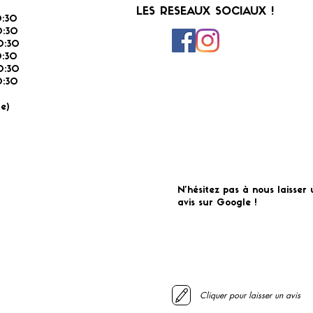
LES RESEAUX SOCIAUX !
:30
:30
0:30
0:30
0:30
:30
É
e)
N'hésitez pas à nous laisser 
avis sur Google !
Cliquer pour laisser un avis