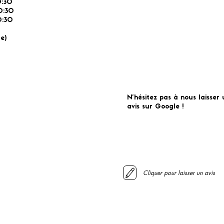
0:30
0:30
:30
É
e)
N'hésitez pas à nous laisser 
avis sur Google !
Cliquer pour laisser un avis