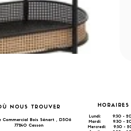
HORAIRES
OÙ NOUS TROUVER
Lundi: 9:30 - 20
e Commercial Bois Sénart , D306
Mardi: 9:30 - 20
77240 Cesson​
Mercredi: 9:30 - 2