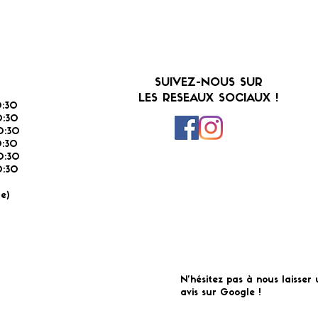
SUIVEZ-NOUS SUR
LES RESEAUX SOCIAUX !
:30
:30
0:30
0:30
0:30
:30
É
e)
N'hésitez pas à nous laisser 
avis sur Google !