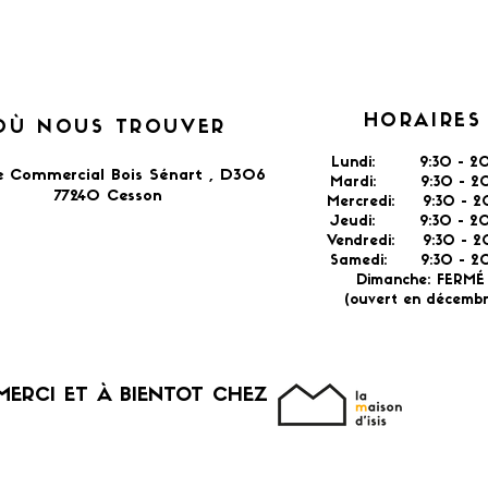
HORAIRES
OÙ NOUS TROUVER
Lundi: 9:30 - 20
e Commercial Bois Sénart , D306
Mardi: 9:30 - 20
77240 Cesson​
Mercredi: 9:30 - 2
Jeudi: 9:30 -
2
Vendredi: 9:30 - 2
Samedi: 9:30 - 20
Dimanche: FERM
(ouvert en décembr
MERCI ET À BIENTOT CHEZ