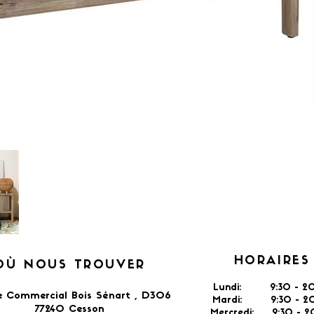
HORAIRES
OÙ NOUS TROUVER
Lundi: 9:30 - 20
e Commercial Bois Sénart , D306
Mardi: 9:30 - 20
77240 Cesson​
Mercredi: 9:30 - 2