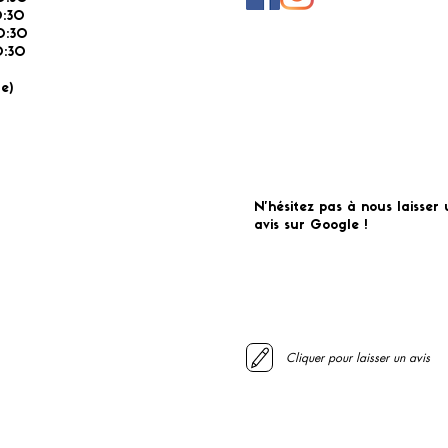
0:30
0:30
:30
É
e)
N'hésitez pas à nous laisser 
avis sur Google !
Cliquer pour laisser un avis