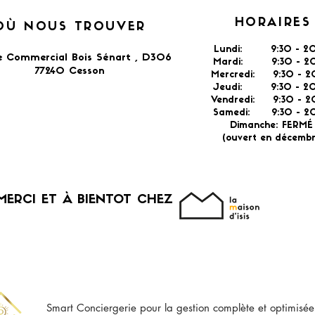
HORAIRES
OÙ NOUS TROUVER
Lundi: 9:30 - 20
e Commercial Bois Sénart , D306
Mardi: 9:30 - 20
77240 Cesson​
Mercredi: 9:30 - 2
Jeudi: 9:30 -
2
Vendredi: 9:30 - 2
Samedi: 9:30 - 20
Dimanche: FERM
(ouvert en décembr
MERCI ET À BIENTOT CHEZ
Smart Conciergerie pour la gestion complète et optimisée