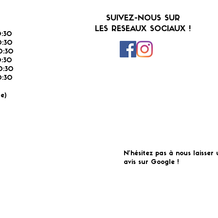
SUIVEZ-NOUS SUR
LES RESEAUX SOCIAUX !
:30
:30
0:30
0:30
0:30
:30
É
e)
N'hésitez pas à nous laisser 
avis sur Google !