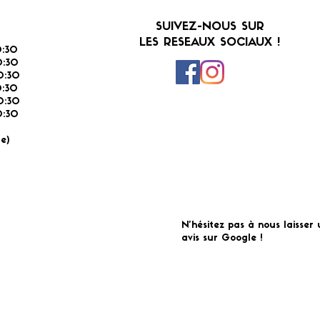
SUIVEZ-NOUS SUR
LES RESEAUX SOCIAUX !
:30
:30
0:30
0:30
0:30
:30
É
e)
N'hésitez pas à nous laisser 
avis sur Google !