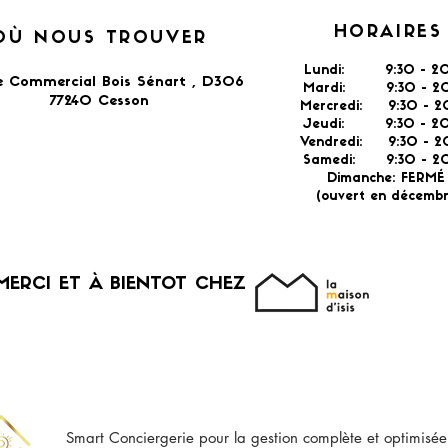
HORAIRES
OÙ NOUS TROUVER
Lundi: 9:30 - 20
e Commercial Bois Sénart , D306
Mardi: 9:30 - 20
77240 Cesson​
Mercredi: 9:30 - 2
Jeudi: 9:30 -
2
Vendredi: 9:30 - 2
Samedi: 9:30 - 20
Dimanche: FERM
(ouvert en décembr
MERCI ET À BIENTOT CHEZ
Smart Conciergerie pour la gestion complète et optimisée