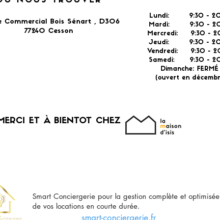
OÙ NOUS TROUVER
Lundi: 9:30 - 20
e Commercial Bois Sénart , D306
Mardi: 9:30 - 20
77240 Cesson​
Mercredi: 9:30 - 2
Jeudi: 9:30 -
2
Vendredi: 9:30 - 2
Samedi: 9:30 - 20
Dimanche: FERM
(ouvert en décembr
MERCI ET À BIENTOT CHEZ
Smart Conciergerie pour la gestion complète et optimisée
de vos locations en courte durée.
smart-conciergerie.fr