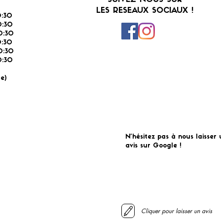
SUIVEZ-NOUS SUR
LES RESEAUX SOCIAUX !
:30
:30
0:30
0:30
0:30
:30
É
e)
N'hésitez pas à nous laisser 
avis sur Google !
Cliquer pour laisser un avis