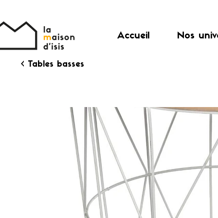
Accueil
Nos univ
< Tables basses