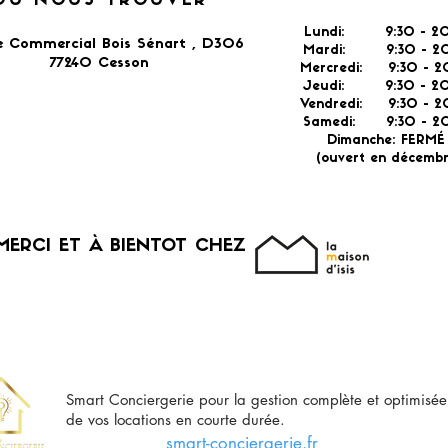
OÙ NOUS TROUVER
Lundi: 9:30 - 20
e Commercial Bois Sénart , D306
Mardi: 9:30 - 20
77240 Cesson​
Mercredi: 9:30 - 2
Jeudi: 9:30 -
2
Vendredi: 9:30 - 2
Samedi: 9:30 - 20
Dimanche: FERM
(ouvert en décembr
MERCI ET À BIENTOT CHEZ
Smart Conciergerie pour la gestion complète et optimisée
de vos locations en courte durée.
smart-conciergerie.fr