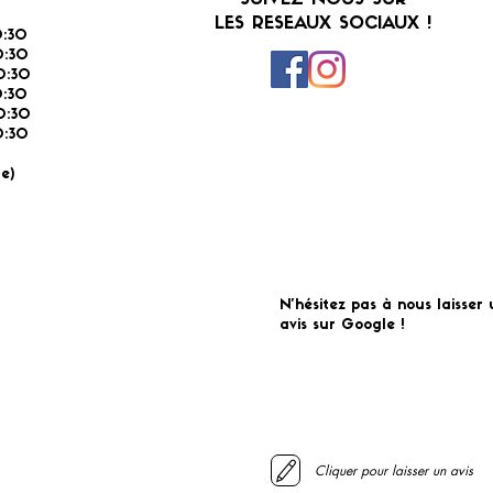
SUIVEZ-NOUS SUR
LES RESEAUX SOCIAUX !
:30
:30
0:30
0:30
0:30
:30
É
e)
N'hésitez pas à nous laisser 
avis sur Google !
Cliquer pour laisser un avis