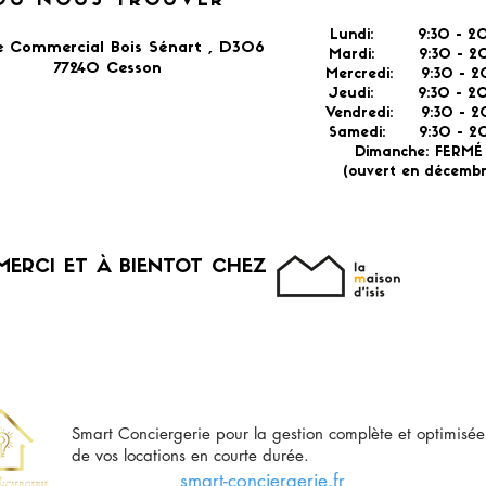
OÙ NOUS TROUVER
Lundi: 9:30 - 20
e Commercial Bois Sénart , D306
Mardi: 9:30 - 20
77240 Cesson​
Mercredi: 9:30 - 2
Jeudi: 9:30 -
2
Vendredi: 9:30 - 2
Samedi: 9:30 - 20
Dimanche: FERM
(ouvert en décembr
MERCI ET À BIENTOT CHEZ
Smart Conciergerie pour la gestion complète et optimisée
de vos locations en courte durée.
smart-conciergerie.fr