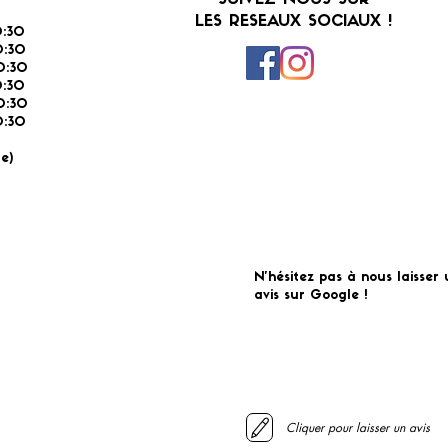
SUIVEZ-NOUS SUR
LES RESEAUX SOCIAUX !
:30
:30
0:30
0:30
0:30
:30
É
e)
N'hésitez pas à nous laisser 
avis sur Google !
Cliquer pour laisser un avis