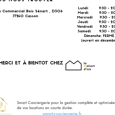
OÙ NOUS TROUVER
Lundi: 9:30 - 20
e Commercial Bois Sénart , D306
Mardi: 9:30 - 20
77240 Cesson​
Mercredi: 9:30 - 2
Jeudi: 9:30 -
2
Vendredi: 9:30 - 2
Samedi: 9:30 - 20
Dimanche: FERM
(ouvert en décembr
MERCI ET À BIENTOT CHEZ
Smart Conciergerie pour la gestion complète et optimisée
de vos locations en courte durée.
smart-conciergerie.fr