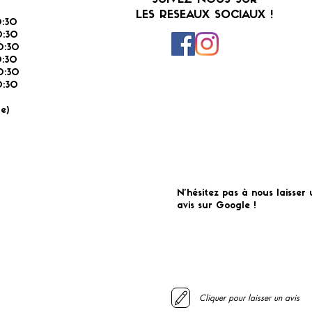
SUIVEZ-NOUS SUR
LES RESEAUX SOCIAUX !
:30
:30
0:30
0:30
0:30
:30
É
e)
N'hésitez pas à nous laisser 
avis sur Google !
Cliquer pour laisser un avis