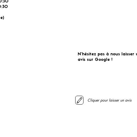
0:30
:30
É
e)
N'hésitez pas à nous laisser 
avis sur Google !
Cliquer pour laisser un avis