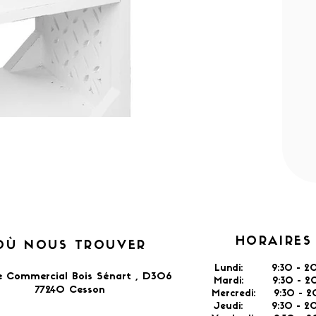
HORAIRES
OÙ NOUS TROUVER
Lundi: 9:30 - 20
e Commercial Bois Sénart , D306
Mardi: 9:30 - 20
77240 Cesson​
Mercredi: 9:30 - 2
Jeudi: 9:30 -
2