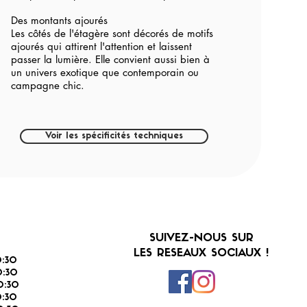
Des montants ajourés
Les côtés de l'étagère sont décorés de motifs
ajourés qui attirent l'attention et laissent
passer la lumière. Elle convient aussi bien à
un univers exotique que contemporain ou
campagne chic.
Voir les spécificités techniques
SUIVEZ-NOUS SUR
LES RESEAUX SOCIAUX !
:30
:30
0:30
0:30