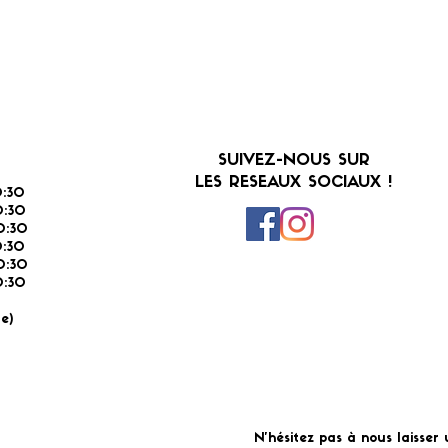
SUIVEZ-NOUS SUR
LES RESEAUX SOCIAUX !
:30
:30
0:30
0:30
0:30
:30
É
e)
N'hésitez pas à nous laisser 