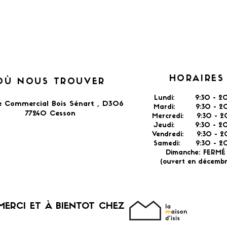
HORAIRES
OÙ NOUS TROUVER
Lundi: 9:30 - 20
e Commercial Bois Sénart , D306
Mardi: 9:30 - 20
77240 Cesson​
Mercredi: 9:30 - 2
Jeudi: 9:30 -
2
Vendredi: 9:30 - 2
Samedi: 9:30 - 20
Dimanche: FERM
(ouvert en décembr
MERCI ET À BIENTOT CHEZ