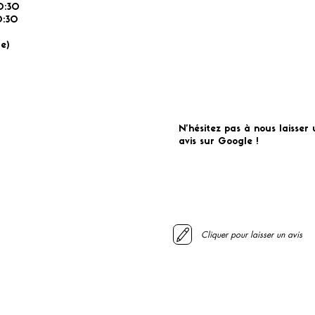
0:30
:30
É
e)
N'hésitez pas à nous laisser 
avis sur Google !
Cliquer pour laisser un avis