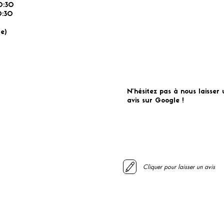
0:30
:30
É
e)
N'hésitez pas à nous laisser 
avis sur Google !
Cliquer pour laisser un avis