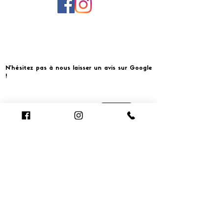
N'hésitez pas à nous laisser un avis sur Google
!
Cliquer pour laisser un avis
​MERCI ET À BIENTOT CHEZ
Smart Conciergerie pour la gestion complète et