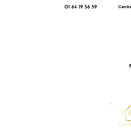
Centr
01 64 19 56 59
​