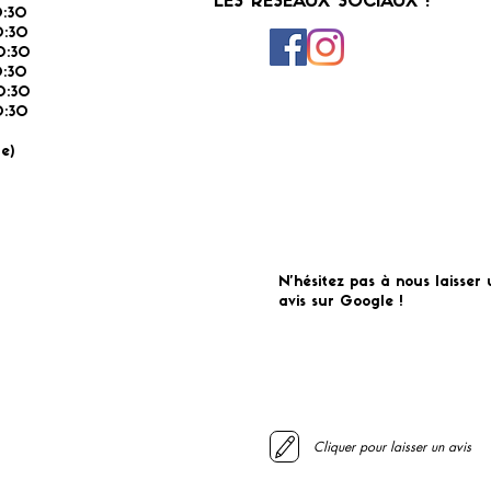
LES RESEAUX SOCIAUX !
:30
:30
0:30
0:30
0:30
:30
É
e)
N'hésitez pas à nous laisser 
avis sur Google !
Cliquer pour laisser un avis