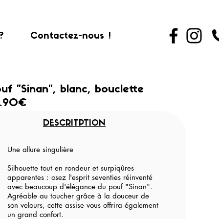
?
Contactez-nous !
uf "Sinan", blanc, bouclette
9.90€
DESCRITPTION
Une allure singulière
Silhouette tout en rondeur et surpiqûres
apparentes : osez l'esprit seventies réinventé
avec beaucoup d'élégance du pouf "Sinan".
Agréable au toucher grâce à la douceur de
son velours, cette assise vous offrira également
un grand confort.