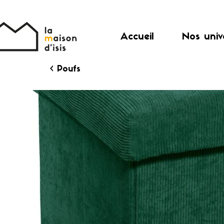
Accueil
Nos univ
< Poufs