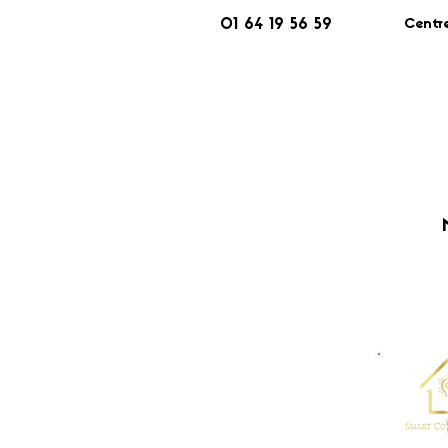
Centr
01 64 19 56 59
​