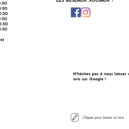
LES RESEAUX SOCIAUX !
:30
:30
0:30
0:30
0:30
:30
É
e)
N'hésitez pas à nous laisser 
avis sur Google !
Cliquer pour laisser un avis