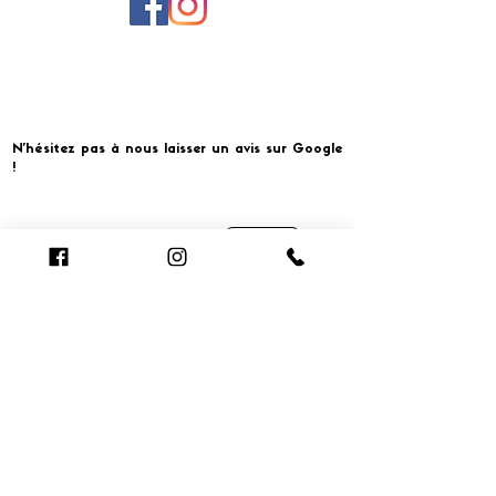
N'hésitez pas à nous laisser un avis sur Google
!
Cliquer pour laisser un avis
​MERCI ET À BIENTOT CHEZ
Smart Conciergerie pour la gestion complète et