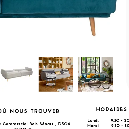
HORAIRES
OÙ NOUS TROUVER
Lundi: 9:30 - 20
e Commercial Bois Sénart , D306
Mardi: 9:30 - 20