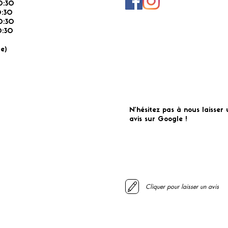
0:30
0:30
0:30
:30
É
e)
N'hésitez pas à nous laisser 
avis sur Google !
Cliquer pour laisser un avis