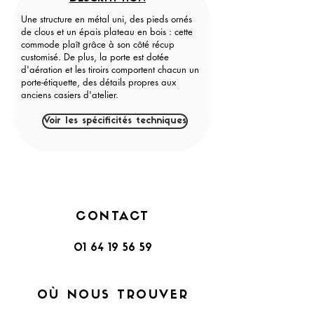
Une structure en métal uni, des pieds ornés
de clous et un épais plateau en bois : cette
commode plaît grâce à son côté récup
customisé. De plus, la porte est dotée
d'aération et les tiroirs comportent chacun un
porte-étiquette, des détails propres aux
anciens casiers d'atelier.
Voir les spécificités techniques
CONTACT
01 64 19 56 59
OÙ NOUS TROUVER