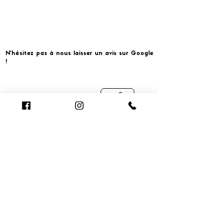
N'hésitez pas à nous laisser un avis sur Google
!
Cliquer pour laisser un avis
​MERCI ET À BIENTOT CHEZ
Smart Conciergerie pour la gestion complète et
optimisée de vos locations en courte durée.
smart-conciergerie.fr