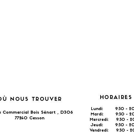
HORAIRES
OÙ NOUS TROUVER
Lundi: 9:30 - 20
e Commercial Bois Sénart , D306
Mardi: 9:30 - 20
77240 Cesson​
Mercredi: 9:30 - 2
Jeudi: 9:30 -
2
Vendredi: 9:30 - 2