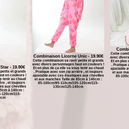
Combin
Cette combi
Combinaison Licorne Unic - 19.90€
avec divers
Cette combinaison va ravir petits et grands
Et en plus 
avec divers personnages haut en couleurs !
. Pratique 
tar - 19.90€
Et en plus de ça elle va vous tenir au chaud
ajustable a
petits et grands
. Pratique avec son zip arrière , et toujours
et aux ma
ut en couleurs !
ajustable avec ces élastiques aux chevilles
85-100c
us tenir au chaud
et aux manches Taille de 85cm à 140cm :
ère , et toujours
85-100cm/95-110cm/105-120cm/115-
es aux chevilles
130cm/125-140cm
85cm à 140cm :
-120cm/115-
0cm