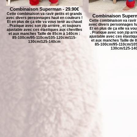
Combinaison Superman - 29.90€
Cette combinaison va ravir petits et grands
Combinaison Superm
avec divers personnages haut en couleurs !
Cette combinaison va ravir 
Et en plus de ça elle va vous tenir au chaud
avec divers personnages ha
. Pratique avec son zip arrière , et toujours
Et en plus de ça elle va vo
ajustable avec ces élastiques aux chevilles
. Pratique avec son zip arri
et aux manches Taille de 85cm à 140cm :
ajustable avec ces élastiqu
85-100cm/95-110cm/105-120cm/115-
et aux manches Taille de 
130cm/125-140cm
85-100cm/95-110cm/105
130cm/125-14