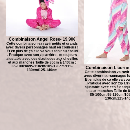
Combinaison Angel Rose- 19.90€
Cette combinaison va ravir petits et grands
avec divers personnages haut en couleurs !
Et en plus de ça elle va vous tenir au chaud
. Pratique avec son zip arrière , et toujours
ajustable avec ces élastiques aux chevilles
et aux manches Taille de 85cm à 140cm :
85-100cm/95-110cm/105-120cm/115-
Combinaison Licorne S
130cm/125-140cm
Cette combinaison va ravir 
avec divers personnages ha
Et en plus de ça elle va vo
. Pratique avec son zip arri
ajustable avec ces élastiqu
et aux manches Taille de 
85-100cm/95-110cm/105
130cm/125-14