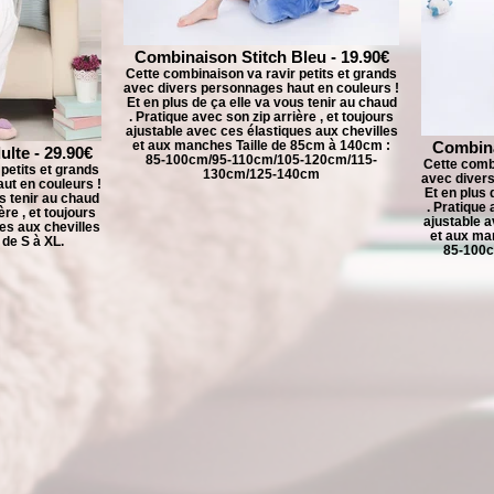
Combinaison Stitch Bleu - 19.90€
Cette combinaison va ravir petits et grands
avec divers personnages haut en couleurs !
Et en plus de ça elle va vous tenir au chaud
. Pratique avec son zip arrière , et toujours
ajustable avec ces élastiques aux chevilles
et aux manches Taille de 85cm à 140cm :
Combina
lte - 29.90€
85-100cm/95-110cm/105-120cm/115-
Cette combi
petits et grands
130cm/125-140cm
avec divers
ut en couleurs !
Et en plus 
us tenir au chaud
. Pratique 
ère , et toujours
ajustable a
es aux chevilles
et aux ma
 de S à XL.
85-100c