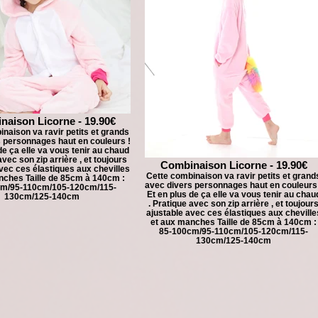
aison Licorne - 19.90€
naison va ravir petits et grands
 personnages haut en couleurs !
de ça elle va vous tenir au chaud
avec son zip arrière , et toujours
Combinaison Licorne - 19.90€
vec ces élastiques aux chevilles
Cette combinaison va ravir petits et grand
nches Taille de 85cm à 140cm :
avec divers personnages haut en couleurs
m/95-110cm/105-120cm/115-
Et en plus de ça elle va vous tenir au chau
130cm/125-140cm
. Pratique avec son zip arrière , et toujour
ajustable avec ces élastiques aux cheville
et aux manches Taille de 85cm à 140cm :
85-100cm/95-110cm/105-120cm/115-
130cm/125-140cm