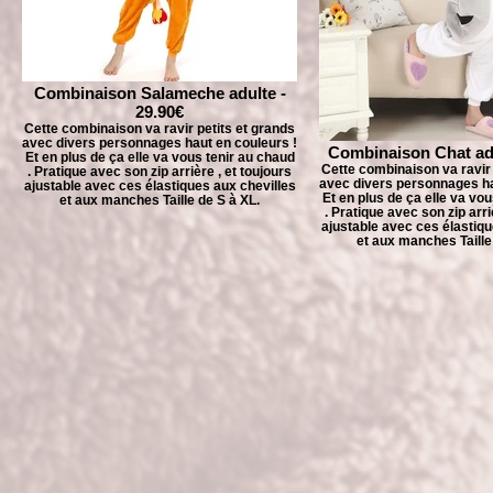
Combinaison Salameche adulte -
29.90€
Cette combinaison va ravir petits et grands
avec divers personnages haut en couleurs !
Combinaison Chat adu
Et en plus de ça elle va vous tenir au chaud
Cette combinaison va ravir 
. Pratique avec son zip arrière , et toujours
avec divers personnages ha
ajustable avec ces élastiques aux chevilles
Et en plus de ça elle va vo
et aux manches Taille de S à XL.
. Pratique avec son zip arri
ajustable avec ces élastiqu
et aux manches Taille