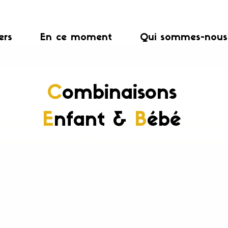
ers
En ce moment
Qui sommes-nous
C
ombinaisons
E
nfant &
B
ébé