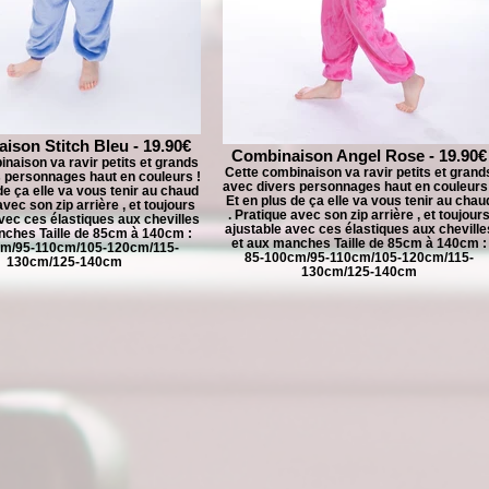
ison Stitch Bleu - 19.90€
Combinaison Angel Rose - 19.90€
naison va ravir petits et grands
Cette combinaison va ravir petits et grand
 personnages haut en couleurs !
avec divers personnages haut en couleurs
de ça elle va vous tenir au chaud
Et en plus de ça elle va vous tenir au chau
avec son zip arrière , et toujours
. Pratique avec son zip arrière , et toujour
vec ces élastiques aux chevilles
ajustable avec ces élastiques aux cheville
nches Taille de 85cm à 140cm :
et aux manches Taille de 85cm à 140cm :
m/95-110cm/105-120cm/115-
85-100cm/95-110cm/105-120cm/115-
130cm/125-140cm
130cm/125-140cm