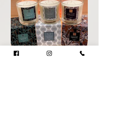
Bougie parfum français - 14.90€
CONTACT
01 64 19 56 59
OÙ NOUS TROUVER
Centre Commercial Bois Sénart ,
D306 77240 Cesson​