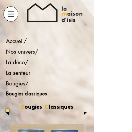
Accueil/
Nos univers/
La déco/
La senteur
Bougies/
Bougies classiques
B
ougies
C
lassiques