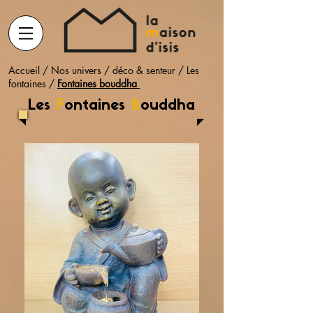
Accueil
/
Nos univers
/
déco & senteur
/
Les
fontaines
/
Fontaines bouddha
Les
F
ontaines
B
ouddha