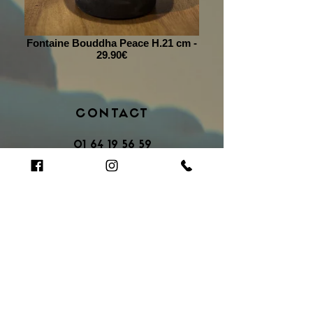
Fontaine Bouddha Peace H.21 cm -
29.90€
CONTACT
01 64 19 56 59
OÙ NOUS TROUVER
Centre Commercial Bois Sénart ,
D306 77240 Cesson​
HORAIRES
Lundi: 9:30 - 20:30