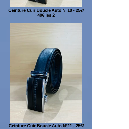
Ceinture Cuir Boucle Auto N°10 - 25€/
40€ les 2
Ceinture Cuir Boucle Auto N°11 - 25€/