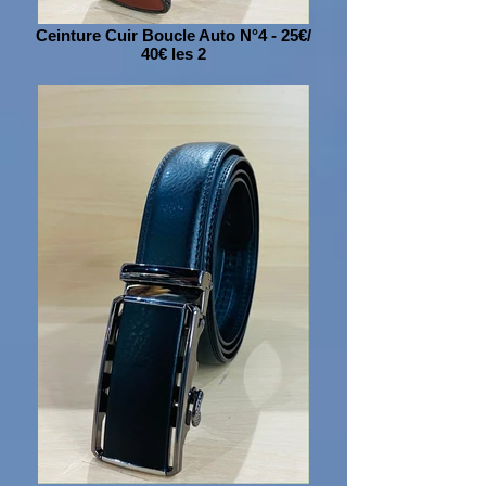
Ceinture Cuir Boucle Auto N°4 - 25€/
40€ les 2