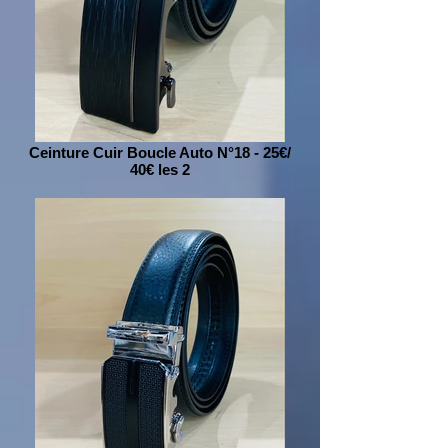
Ceinture Cuir Boucle Auto N°18 - 25€/
40€ les 2