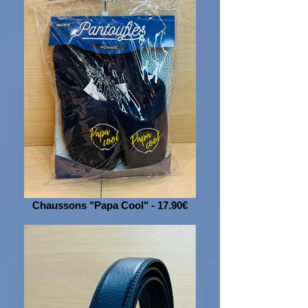
Chaussons "Papa Cool" - 17.90€