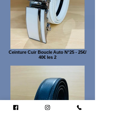
Ceinture Cuir Boucle Auto N°25 - 25€/
40€ les 2