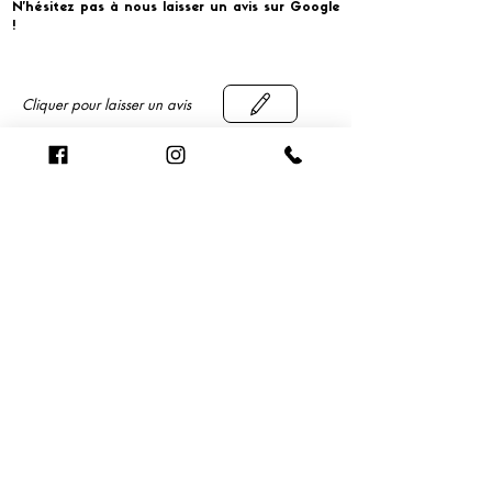
N'hésitez pas à nous laisser un avis sur Google
!
Cliquer pour laisser un avis
​MERCI ET À BIENTOT CHEZ
Smart Conciergerie pour la gestion complète et
optimisée de vos locations en courte durée.
smart-conciergerie.fr