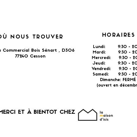
HORAIRES
OÙ NOUS TROUVER
Lundi: 9:30 - 20
e Commercial Bois Sénart , D306
Mardi: 9:30 - 20
77240 Cesson​
Mercredi: 9:30 - 2
Jeudi: 9:30 -
2
Vendredi: 9:30 - 2
Samedi: 9:30 - 20
Dimanche: FERM
(ouvert en décembr
MERCI ET À BIENTOT CHEZ