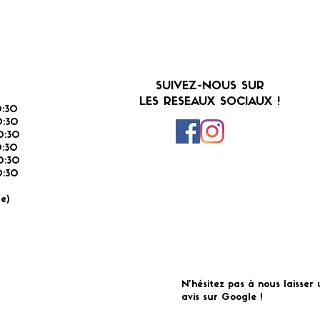
SUIVEZ-NOUS SUR
LES RESEAUX SOCIAUX !
:30
:30
0:30
0:30
0:30
:30
É
e)
N'hésitez pas à nous laisser 
avis sur Google !