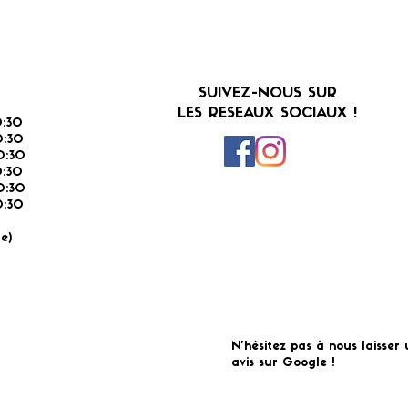
SUIVEZ-NOUS SUR
LES RESEAUX SOCIAUX !
:30
:30
0:30
0:30
0:30
:30
É
e)
N'hésitez pas à nous laisser 
avis sur Google !