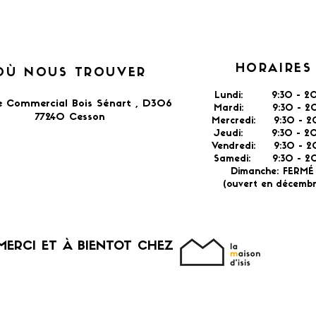
HORAIRES
OÙ NOUS TROUVER
Lundi: 9:30 - 20
e Commercial Bois Sénart , D306
Mardi: 9:30 - 20
77240 Cesson​
Mercredi: 9:30 - 2
Jeudi: 9:30 -
2
Vendredi: 9:30 - 2
Samedi: 9:30 - 20
Dimanche: FERM
(ouvert en décembr
MERCI ET À BIENTOT CHEZ