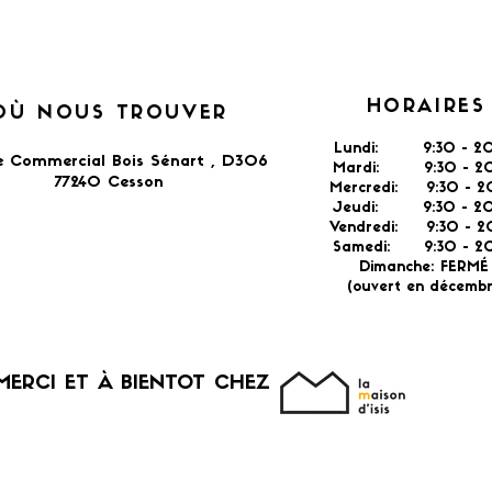
HORAIRES
OÙ NOUS TROUVER
Lundi: 9:30 - 20
e Commercial Bois Sénart , D306
Mardi: 9:30 - 20
77240 Cesson​
Mercredi: 9:30 - 2
Jeudi: 9:30 -
2
Vendredi: 9:30 - 2
Samedi: 9:30 - 20
Dimanche: FERM
(ouvert en décembr
MERCI ET À BIENTOT CHEZ