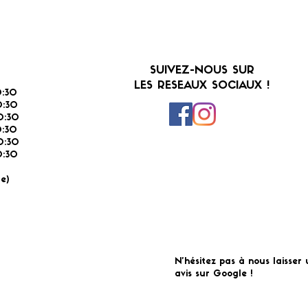
SUIVEZ-NOUS SUR
LES RESEAUX SOCIAUX !
:30
:30
0:30
0:30
0:30
:30
É
e)
N'hésitez pas à nous laisser 
avis sur Google !